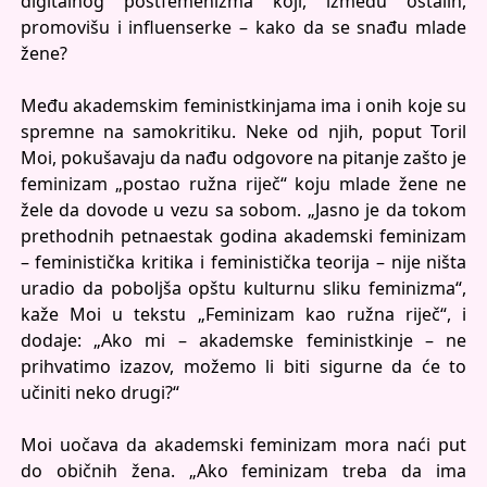
digitalnog postfemenizma koji, između ostalih,
promovišu i influenserke – kako da se snađu mlade
žene?
Među akademskim feministkinjama ima i onih koje su
spremne na samokritiku. Neke od njih, poput Toril
Moi, pokušavaju da nađu odgovore na pitanje zašto je
feminizam „postao ružna riječ“ koju mlade žene ne
žele da dovode u vezu sa sobom. „Jasno je da tokom
prethodnih petnaestak godina akademski feminizam
– feministička kritika i feministička teorija – nije ništa
uradio da poboljša opštu kulturnu sliku feminizma“,
kaže Moi u tekstu „Feminizam kao ružna riječ“, i
dodaje: „Ako mi – akademske feministkinje – ne
prihvatimo izazov, možemo li biti sigurne da će to
učiniti neko drugi?“
Moi uočava da akademski feminizam mora naći put
do običnih žena. „Ako feminizam treba da ima