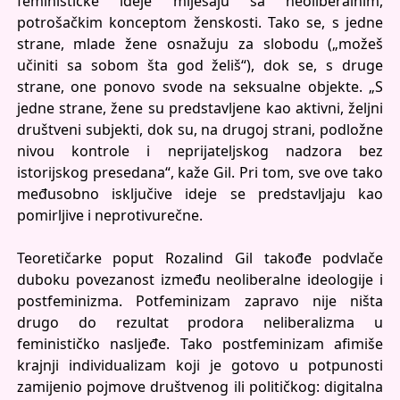
feminističke ideje miješaju sa neoliberalnim,
potrošačkim konceptom ženskosti. Tako se, s jedne
strane, mlade žene osnažuju za slobodu („možeš
učiniti sa sobom šta god želiš“), dok se, s druge
strane, one ponovo svode na seksualne objekte. „S
jedne strane, žene su predstavljene kao aktivni, željni
društveni subjekti, dok su, na drugoj strani, podložne
nivou kontrole i neprijateljskog nadzora bez
istorijskog presedana“, kaže Gil. Pri tom, sve ove tako
međusobno isključive ideje se predstavljaju kao
pomirljive i neprotivurečne.
Teoretičarke poput Rozalind Gil takođe podvlače
duboku povezanost između neoliberalne ideologije i
postfeminizma. Potfeminizam zapravo nije ništa
drugo do rezultat prodora neliberalizma u
feminističko nasljeđe. Tako postfeminizam afimiše
krajnji individualizam koji je gotovo u potpunosti
zamijenio pojmove društvenog ili političkog: digitalna