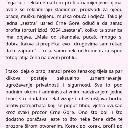
čega su i reklame na tom profilu namijenjene njima:
ovdje se reklamiraju kladionice, proizvodi za njegu
brade, mušku higijenu, muška obuća i odjeća. Tako je
jedna „sestra“ usred Crne Gore odlučila da zarad
profita torturi izloži 9354 „sestara“, koliko ta stranica
ima objava. „Mala od skandala, pucaš, mnogo si
dobra, kakva si prepi*ka, evo i drugovima sam rekao
da te zaprate“ – to su samo neki od komentara ispod
fotografija žena na ovom profilu.
I tako ideja o brzoj zaradi preko ženskog tijela sa par
klikova postaje seksualno uznemiravanje,
ugrožavanje privatnosti i sigurnosti. Sve to pod
budnim okom i administrativnim nadziranjem jedne
žene, što dodatno relativizuje i obesmišljava borbu
protiv patrijarhata koji se poput tihog vjetra uvukao
kroz svaki prozor Crne Gore. Ono što boli i što
dodatno poražava jeste to što neke žene drže te
prozore širom otvorenim. Korak po korak, profil po