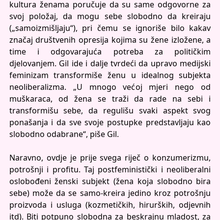
kultura ženama poručuje da su same odgovorne za
svoj položaj, da mogu sebe slobodno da kreiraju
(„samoizmišljaju“), pri čemu se ignoriše bilo kakav
značaj društvenih opresija kojima su žene izložene, a
time i odgovarajuća potreba za političkim
djelovanjem. Gil ide i dalje tvrdeći da upravo medijski
feminizam transformiše ženu u idealnog subjekta
neoliberalizma. „U mnogo većoj mjeri nego od
muškaraca, od žena se traži da rade na sebi i
transformišu sebe, da regulišu svaki aspekt svog
ponašanja i da sve svoje postupke predstavljaju kao
slobodno odabrane“, piše Gil.
Naravno, ovdje je prije svega riječ o konzumerizmu,
potrošnji i profitu. Taj postfeministički i neoliberalni
oslobođeni ženski subjekt (žena koja slobodno bira
sebe) može da se samo-kreira jedino kroz potrošnju
proizvoda i usluga (kozmetičkih, hirurških, odjevnih
itd). Biti potpuno slobodna za beskrajnu mladost, za