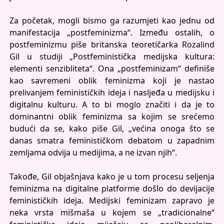
Za početak, mogli bismo ga razumjeti kao jednu od
manifestacija „postfeminizma“. Između ostalih, o
postfeminizmu piše britanska teoretičarka Rozalind
Gil u studiji „Postfeministička medijska kultura:
elementi senzibliteta“. Ona „postfeminizam“ definiše
kao savremeni oblik feminizma koji je nastao
prelivanjem feminističkih ideja i nasljeđa u medijsku i
digitalnu kulturu. A to bi moglo značiti i da je to
dominantni oblik feminizma sa kojim se srećemo
budući da se, kako piše Gil, „većina onoga što se
danas smatra feminističkom debatom u zapadnim
zemljama odvija u medijima, a ne izvan njih“.
Takođe, Gil objašnjava kako je u tom procesu seljenja
feminizma na digitalne platforme došlo do devijacije
feminističkih ideja. Medijski feminizam zapravo je
neka vrsta mišmaša u kojem se „tradicionalne“