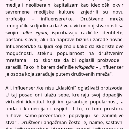
medija i neoliberalni kapitalizam kao ideološki okvir
savremene medijske kulture iznjedrili su novu
profesiju – influensere/ke. Društvene mreže
omogućile su ljudima da žive u virtuelnoj stvarnosti sa
svojim
alter egom
, isprobavaju različite identitete,
postanu slavni, ali i da naprave biznis i zarade novac.
Influenseri/ke su ljudi koji znaju kako da iskoriste ove
mogućnosti, steknu popularnost na društvenim
mrežama i to iskoriste da bi oglasili proizvode i
zaradili. Tako ih barem definiše
wikipedia
– „influenser
je osoba koja zarađuje putem društvenih mreža“.
Ali, influenseri/ke nisu „klasični“ oglašivači proizvoda.
U taj posao oni ulažu sebe, kreiraju svoj dopadljivi
virtuelni identitet koji im garantuje popularnost, a
onda i komercijalni uspjeh. I tu, u tom prostoru
njihove samo-prezentacije pojavljuju se zanimljive
stvari. Društveni angažman često je, naime, sastavni