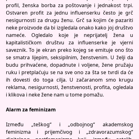
profil, ženska borba za poštovanje i jednakost trpi.
Ostvaren profit za jednu influenserku često je grč
nesigurnosti za drugu ženu. Grč sa kojim će pazariti
neke proizvode da bi izgledala onako kako joj društvo
nameće. Ogledalo koje je neprijatelj žena u
kapitalističkom društvu za influenserke je vjerni
saveznik. To je ekran preko kojeg se emituje ono što
se smatra lijepim, seksipilnim, ženstvenim. U želji da
budu prihvaćene, dopadnute i voljene, žene pružaju
ruku i pretplaćuju se na sve ono za šta se tvrdi da će
ih dovesti do toga cilja. U začaranom smo krugu
reklama, nesigurnosti, ženstvenosti, profita, ogledala
i klikova i neke žene nam u tome pomažu.
Alarm za feminizam
Između „teškog“ i „odbojnog“ akademskog
feminizma i prijemčivog i „zdravorazumskog“