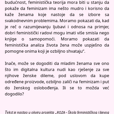
budućnost, feministička teorija mora biti u stanju da
pokaže da feminizam ima nešto mudro i korisno da
kaže ženama koje nastoje da se izbore sa
svakodnevnim problemima. Moramo pokazati da, kad
je reč o razumijevanju ljubavi i odnosa na primjer,
dobri feministički radovi mogu imati više smisla nego
knjige o samopomoći. Moramo pokazati da
feministička analiza života žena može uspješno da
pomogne onima koji je ozbiljno shvataju“.
Inače, može se dogoditi da mladim ženama sve ono
što im digitalna kultura nudi kao rješenje za sve
njihove ženske dileme, pod uslovom da kupe
određene proizvode, ozbiljno zaliči na feminizam i put
do ženskog oslobođenja. Ili se to možda već
dogodilo?
T
ekst je nastao u okviru projekta „ROZA – Škola feminističkog i lijevog