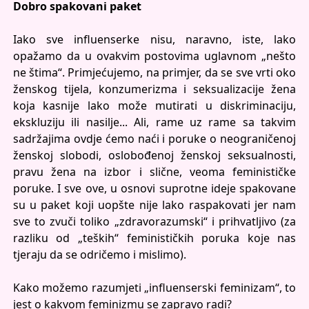
Dobro spakovani paket
Iako sve influenserke nisu, naravno, iste, lako
opažamo da u ovakvim postovima uglavnom „nešto
ne štima“. Primjećujemo, na primjer, da se sve vrti oko
ženskog tijela, konzumerizma i seksualizacije žena
koja kasnije lako može mutirati u diskriminaciju,
ekskluziju ili nasilje... Ali, rame uz rame sa takvim
sadržajima ovdje ćemo naći i poruke o neograničenoj
ženskoj slobodi, oslobođenoj ženskoj seksualnosti,
pravu žena na izbor i slične, veoma feminističke
poruke. I sve ove, u osnovi suprotne ideje spakovane
su u paket koji uopšte nije lako raspakovati jer nam
sve to zvuči toliko „zdravorazumski“ i prihvatljivo (za
razliku od „teških“ feminističkih poruka koje nas
tjeraju da se odričemo i mislimo).
Kako možemo razumjeti „influenserski feminizam“, to
jest o kakvom feminizmu se zapravo radi?