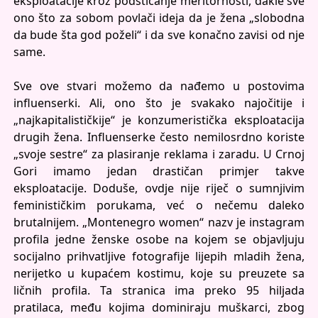
eksploatacije kroz podsticanje meritornosti, dakle sve
ono što za sobom povlači ideja da je žena „slobodna
da bude šta god poželi“ i da sve konačno zavisi od nje
same.
Sve ove stvari možemo da nađemo u postovima
influenserki. Ali, ono što je svakako najočitije i
„najkapitalističkije“ je konzumeristička eksploatacija
drugih žena. Influenserke često nemilosrdno koriste
„svoje sestre“ za plasiranje reklama i zaradu. U Crnoj
Gori imamo jedan drastičan primjer takve
eksploatacije. Doduše, ovdje nije riječ o sumnjivim
feminističkim porukama, već o nečemu daleko
brutalnijem. „Montenegro women“ nazv je instagram
profila jedne ženske osobe na kojem se objavljuju
socijalno prihvatljive fotografije lijepih mladih žena,
nerijetko u kupaćem kostimu, koje su preuzete sa
ličnih profila. Ta stranica ima preko 95 hiljada
pratilaca, među kojima dominiraju muškarci, zbog