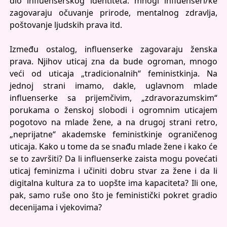
dio influenserskog identiteta: mnogi influenseri/ke
zagovaraju očuvanje prirode, mentalnog zdravlja,
poštovanje ljudskih prava itd.
Između ostalog, influenserke zagovaraju ženska
prava. Njihov uticaj zna da bude ogroman, mnogo
veći od uticaja „tradicionalnih“ feministkinja. Na
jednoj strani imamo, dakle, uglavnom mlade
influenserke sa prijemčivim, „zdravorazumskim“
porukama o ženskoj slobodi i ogromnim uticajem
pogotovo na mlade žene, a na drugoj strani retro,
„neprijatne“ akademske feministkinje ograničenog
uticaja. Kako u tome da se snađu mlade žene i kako će
se to završiti? Da li influenserke zaista mogu povećati
uticaj feminizma i učiniti dobru stvar za žene i da li
digitalna kultura za to uopšte ima kapaciteta? Ili one,
pak, samo ruše ono što je feministički pokret gradio
decenijama i vjekovima?